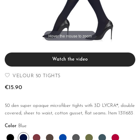
Hover the mouse to zoom
Watch the video
VELOUR 50 TIGHTS
€15.90
50 den super opaque microfiber tights with 3D LYCRA®, double
covered, sheer to waist, cotton gusset, flat seams. Item 1311683
Color
Blue
Black
Blue
Borgogna
Cioccolato
Cobalto
Fume'
Mimetico
Ottanio
Rubino