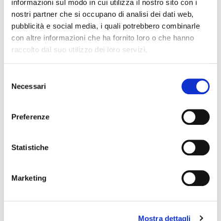
informazioni sul modo in cui utilizza il nostro sito con i
QUALITY MADE IN ITALY
nostri partner che si occupano di analisi dei dati web,
pubblicità e social media, i quali potrebbero combinarle
COMPOSITION AND WASHING
con altre informazioni che ha fornito loro o che hanno
raccolto dal suo utilizzo dei loro servizi.
SIZE GUIDE
YOU MAY ALSO LIKE
Selezione
Necessari
del
favorite_border
favorite_border
consenso
Preferenze
Statistiche
Marketing
VEL 40 TIGHTS
VEL 100 TIGHTS
Mostra dettagli