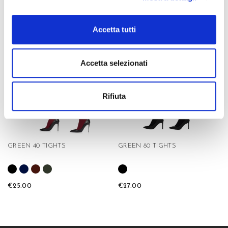
€15.50
€16.50
Accetta tutti
favorite_border
favorite_border
GREEN
GREEN
Accetta selezionati
Rifiuta
GREEN 40 TIGHTS
GREEN 80 TIGHTS
€25.00
€27.00