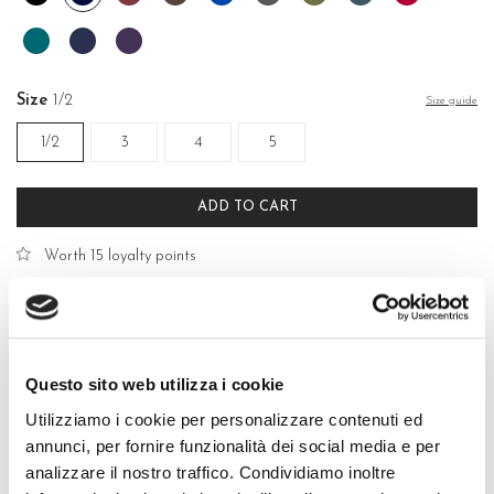
Oceano
Blu
Prugna
violet
Size
1/2
Size guide
1/2
3
4
5
ADD TO CART
Worth 15 loyalty points
Free shipping on orders over €39
Easy returns in 15 days
Secure purchases with credit cards, PayPal and bank transfer
Questo sito web utilizza i cookie
Utilizziamo i cookie per personalizzare contenuti ed
annunci, per fornire funzionalità dei social media e per
analizzare il nostro traffico. Condividiamo inoltre