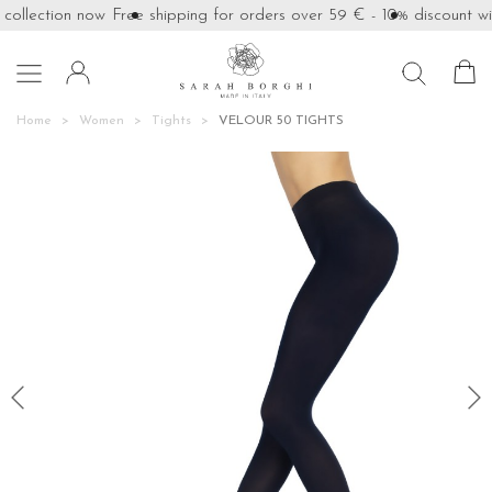
ollection now
Free shipping for orders over 59 €
- 10% discount wit

Home
Women
Tights
VELOUR 50 TIGHTS