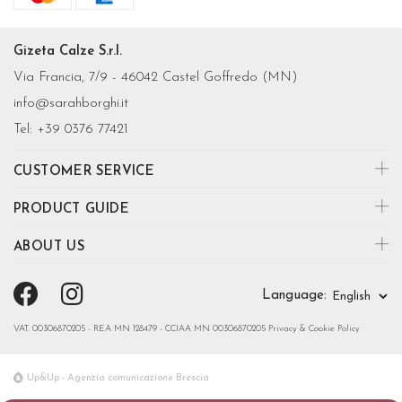
Gizeta Calze S.r.l.
Via Francia, 7/9 - 46042 Castel Goffredo (MN)
info@sarahborghi.it
Tel:
+39 0376 77421
CUSTOMER SERVICE
PRODUCT GUIDE
ABOUT US
Language:
VAT. 00306870205 - REA MN 128479 - CCIAA MN 00306870205
Privacy & Cookie Policy
Up&Up - Agenzia comunicazione Brescia