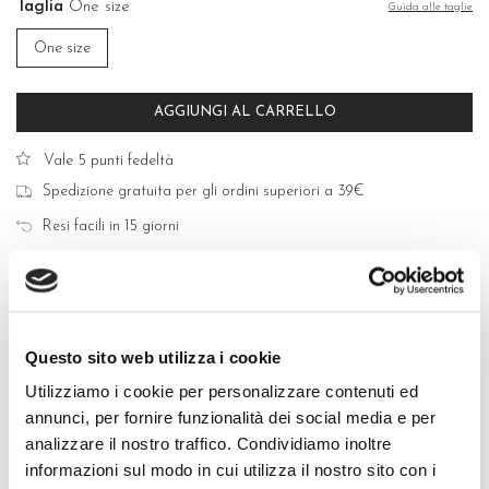
Taglia
One size
Guida alle taglie
One size
AGGIUNGI AL CARRELLO
Vale 5 punti fedeltà
Spedizione gratuita per gli ordini superiori a 39€
Resi facili in 15 giorni
Acquisti sicuri con Carte di Credito, PayPal e Bonifico Bancario
Questo sito web utilizza i cookie
Utilizziamo i cookie per personalizzare contenuti ed
QUALITÀ MADE IN ITALY
annunci, per fornire funzionalità dei social media e per
analizzare il nostro traffico. Condividiamo inoltre
COMPOSIZIONE E LAVAGGIO
informazioni sul modo in cui utilizza il nostro sito con i