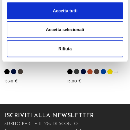
favorite_border
favorite_border
GREEN
Accetta tutti
Accetta selezionati
Rifiuta
TENIK GAMBALETTO
GREEN 40 GAMBALETTO
+4
15,40 €
13,00 €
ISCRIVITI ALLA NEWSLETTER
SUBITO PER TE IL 10% DI SCONTO