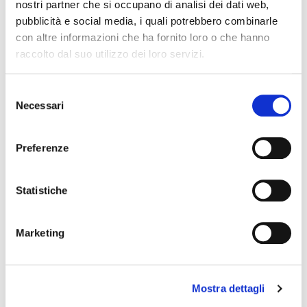
nostri partner che si occupano di analisi dei dati web,
GUIDA ALLE TAGLIE
pubblicità e social media, i quali potrebbero combinarle
con altre informazioni che ha fornito loro o che hanno
POTREBBERO PIACERTI ANCHE
raccolto dal suo utilizzo dei loro servizi.
favorite_border
favorite_border
Selezione
Necessari
del
consenso
Preferenze
Statistiche
IOLE GAMBALETTO
COMFORT
GAMBALETTO
Marketing
+15
17,00 €
6,50 €
Mostra dettagli