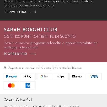
Ricevi in anteprima promozioni speciali, le ultime novità e
tendenze per essere aggiornato.
ISCRIVITI ORA
SARAH BORGHI CLUB
OGNI 100 PUNTI OTTIENI 1€ DI SCONTO
Iscriviti al nostro programma fedeltà e approfitta subito dei
vantaggi a te riservati
SCOPRI DI PIÙ
Acquisti sicuri con Carte di Credito, PayPal e Bonifico Bancario
Gizeta Calze S.r.l.