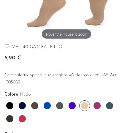
Hover the mouse to zoom
VEL 40 GAMBALETTO
5,90 €
Gambaletto opaco in microfibra 40 den con LYCRA®. Art.
1305052
Colore
Nudo
Nero
Blu
Cioccolato
Cobalto
Fume'
Indaco
Nudo
Orchidea
Ottanio
Verde
Amarena
bosco