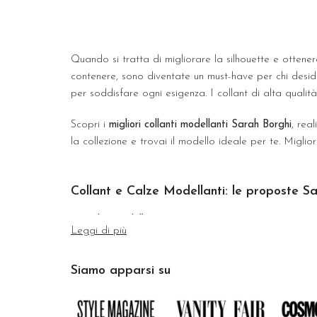
Quando si tratta di migliorare la silhouette e ottene
contenere, sono diventate un must-have per chi desid
per soddisfare ogni esigenza. I collant di alta qualità
Scopri i
migliori collanti modellanti Sarah Borghi
, rea
la collezione e trovai il modello ideale per te. Miglior
Collant e Calze Modellanti: le proposte S
Le
calze modellanti cosce
svolgono un’azione contenitiv
Leggi di più
fianchi. E’ importante prendersi cura del proprio aspe
affrontiamo ogni giorno gli impegni di lavoro, le inco
Siamo apparsi su
E’ davvero molto importante scegliere bene la denara
definendo la figura. Esistono anche particolari tipol