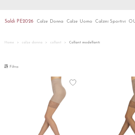
Preparati per le ultime tendenze! Scopri subito la
Saldi PE2026
Calze Donna
Calze Uomo
Calzini Sportivi
O
Home
calze donna
collant
Collant modellanti
Filtra
favorite_border