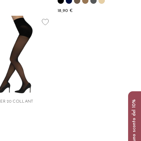
18,90 €
favorite_border
ER 20 COLLANT
Ottieni uno sconto del 10%