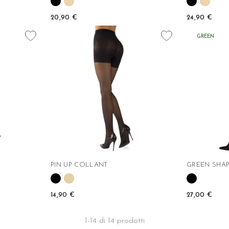
20,90 €
24,90 €
favorite_border
favorite_border
GREEN
PIN UP COLLANT
GREEN SHAP
14,90 €
27,00 €
1-14 di 14 prodotti