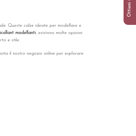
le. Queste calze ideate per modellare e
i
collant modellanti
, esistono molte opzioni
rto e stile.
isita il nostro negozio online per esplorare
 il corpino - riducono il giro vita e i
 sul nostro umore e sul modo in cui
 l’effetto modellante desiderato,
 mondo della danza. Il loro aspetto è