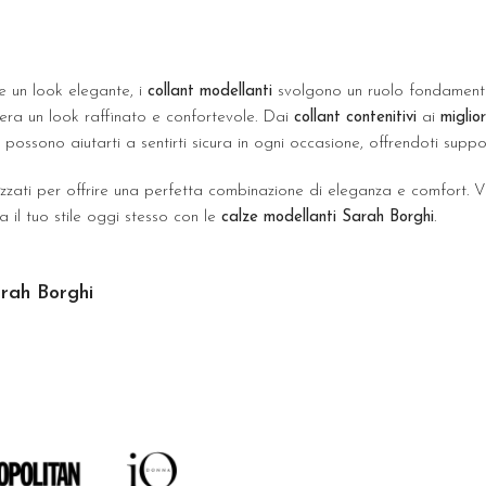
re un look elegante, i
collant modellanti
svolgono un ruolo fondamenta
era un look raffinato e confortevole. Dai
collant contenitivi
ai
miglior
 possono aiutarti a sentirti sicura in ogni occasione, offrendoti suppo
lizzati per offrire una perfetta combinazione di eleganza e comfort. V
a il tuo stile oggi stesso con le
calze modellanti Sarah Borghi
.
arah Borghi
a e snellente: definiscono infatti la silhouette e - specie i modelli con
tto fisico, soprattutto perché questo influisce in maniera importante
mbenze di famiglia e i momenti di socialità.
tura, poiché si tratta di un dettaglio che potrà aiutare ad ottenere
ogie di
collant modellanti senza piede
, che arrivano direttamente dal