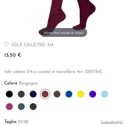
Hover the mouse to zoom
IOLE CALZINO 3/4
13,50 €
Iole calzino 3/4 a costine in microfibra. Art. 1205734C
Colore
Borgogna
Nero
Grigio
Blu
Borgogna
Cioccolato
Cobalto
Girasole
Indaco
Onda
antracite
Orchidea
Ottanio
Verde
bosco
Taglia
35/38
Guida alle taglie