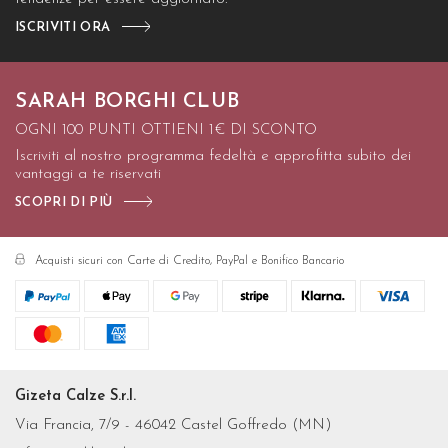
ISCRIVITI ORA
SARAH BORGHI CLUB
OGNI 100 PUNTI OTTIENI 1€ DI SCONTO
Iscriviti al nostro programma fedeltà e approfitta subito dei
vantaggi a te riservati
SCOPRI DI PIÙ
Acquisti sicuri con Carte di Credito, PayPal e Bonifico Bancario
Gizeta Calze S.r.l.
Via Francia, 7/9 - 46042 Castel Goffredo (MN)