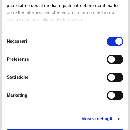
pubblicità e social media, i quali potrebbero combinarle
POTREBBERO PIACERTI ANCHE
con altre informazioni che ha fornito loro o che hanno
raccolto dal suo utilizzo dei loro servizi.
favorite_border
favorite_border
Selezione
Necessari
del
consenso
Preferenze
Statistiche
GIULIA CALZINO
EDIE CALZINO
Marketing
15,00 €
21,00 €
Mostra dettagli
favorite_border
favorite_border