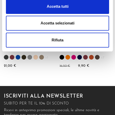
Accetta tutti
Accetta selezionati
Rifiuta
LOREN CALZINO 3/4
MARZIA CALZINO
+1
+7
21,00 €
16,50 €
9,90 €
ISCRIVITI ALLA NEWSLETTER
SUBITO PER TE IL 10% DI SCONTO
Ricevi in anteprima promozioni speciali, le ultime novità e
tendenze per essere aggiornato.