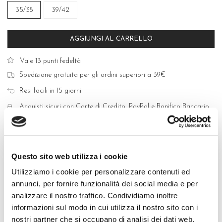
35/38
39/42
AGGIUNGI AL CARRELLO
Vale 13 punti fedeltà
Spedizione gratuita per gli ordini superiori a 39€
Resi facili in 15 giorni
Acquisti sicuri con Carte di Credito, PayPal e Bonifico Bancario
Questo sito web utilizza i cookie
Utilizziamo i cookie per personalizzare contenuti ed
QUALITÀ MADE IN ITALY
annunci, per fornire funzionalità dei social media e per
analizzare il nostro traffico. Condividiamo inoltre
COMPOSIZIONE E LAVAGGIO
informazioni sul modo in cui utilizza il nostro sito con i
nostri partner che si occupano di analisi dei dati web,
GUIDA ALLE TAGLIE