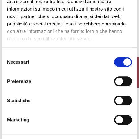
analizzare il nostro traffico. Condividiamo inoltre
informazioni sul modo in cui utilizza il nostro sito con i
+5
+6
nostri partner che si occupano di analisi dei dati web,
13,50 €
24,00 €
pubblicità e social media, i quali potrebbero combinarle
con altre informazioni che ha fornito loro o che hanno
favorite_border
favorite_border
-40%
raccolto dal suo utilizzo dei loro servizi.
Selezione
Necessari
FILTRO
del
consenso
Preferenze
VEL 40 GAMBALETTO
LARA CALZINO
Statistiche
+4
+5
Marketing
23,00 €
5,90 €
13,80 €
favorite_border
favorite_border