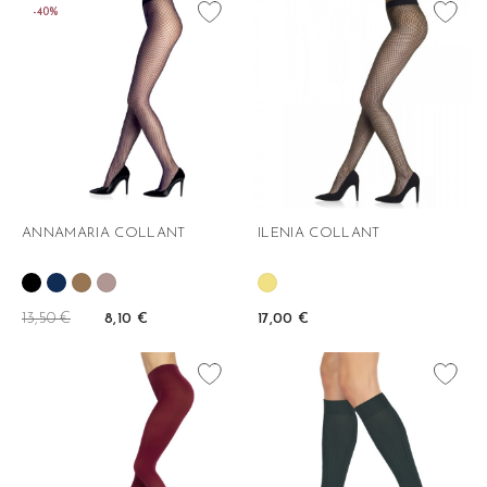
favorite_border
favorite_border
-40%
ANNAMARIA COLLANT
ILENIA COLLANT
13,50 €
8,10 €
17,00 €
favorite_border
favorite_border