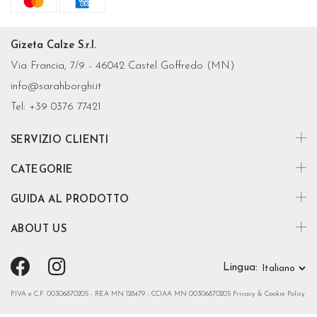
Gizeta Calze S.r.l.
Via Francia, 7/9 - 46042 Castel Goffredo (MN)
info@sarahborghi.it
Tel:
+39 0376 77421
SERVIZIO CLIENTI
CATEGORIE
GUIDA AL PRODOTTO
ABOUT US
Lingua:
P.IVA e C.F. 00306870205 - REA MN 128479 - CCIAA MN 00306870205
Privacy & Cookie Policy