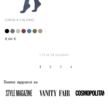
CAROLA CALZINO
+4
17,00 €
1-15 di 54 prodotti
1
2
3
4
Siamo apparsi su