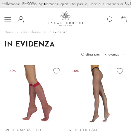
collezione PE2026
Spedizione gratuita per gli ordini superiori a 39€

Home
calze donna
in evidenza
IN EVIDENZA

Ordina per:
Rilevanza
favorite_border
favorite_border
-40%
-40%
RETE GAMBALETTO
RETE COLLANT