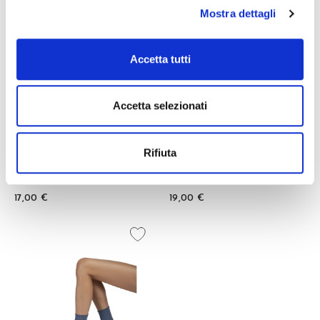
Mostra dettagli
Accetta tutti
Accetta selezionati
GIULIA LUREX
CAROLA
Rifiuta
CALZINO
GAMBALETTO
+5
17,00 €
19,00 €
favorite_border