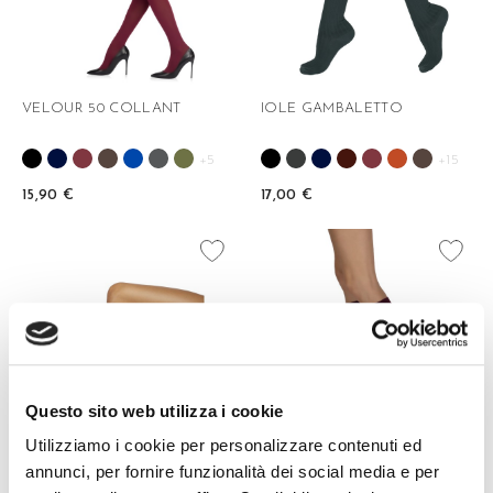
VELOUR 50 COLLANT
IOLE GAMBALETTO
+5
+15
15,90 €
17,00 €
favorite_border
favorite_border
Questo sito web utilizza i cookie
Utilizziamo i cookie per personalizzare contenuti ed
annunci, per fornire funzionalità dei social media e per
IOLE CALZINO 3/4
ADELE GAMBALETTO