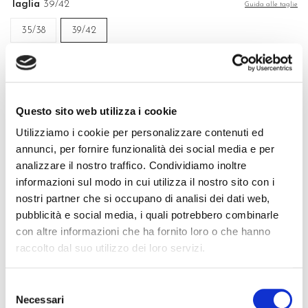
Taglia
39/42
Guida alle taglie
35/38
39/42
AGGIUNGI AL CARRELLO
Vale 17 punti fedeltà
Questo sito web utilizza i cookie
Spedizione gratuita per gli ordini superiori a 39€
Utilizziamo i cookie per personalizzare contenuti ed
Resi facili in 15 giorni
annunci, per fornire funzionalità dei social media e per
Acquisti sicuri con Carte di Credito, PayPal e Bonifico Bancario
analizzare il nostro traffico. Condividiamo inoltre
informazioni sul modo in cui utilizza il nostro sito con i
nostri partner che si occupano di analisi dei dati web,
pubblicità e social media, i quali potrebbero combinarle
con altre informazioni che ha fornito loro o che hanno
raccolto dal suo utilizzo dei loro servizi.
QUALITÀ MADE IN ITALY
Selezione
COMPOSIZIONE E LAVAGGIO
Necessari
del