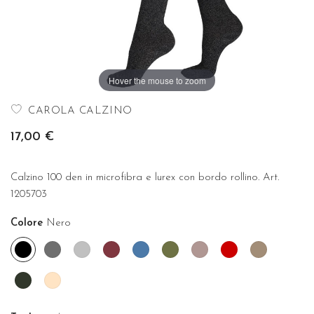
Hover the mouse to zoom
CAROLA CALZINO
17,00 €
Calzino 100 den in microfibra e lurex con bordo rollino. Art.
1205703
Colore
Nero
Nero
Acciaio
Argento
Borgogna
Denim
Mimetico
Rosa
Rosso
Tortora
antico
Verde
Cipria
bosco