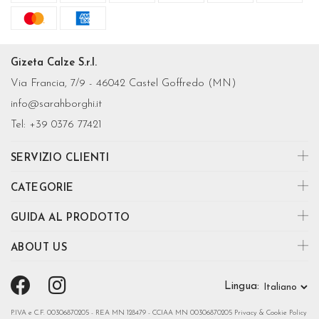
Gizeta Calze S.r.l.
Via Francia, 7/9 - 46042 Castel Goffredo (MN)
info@sarahborghi.it
Tel:
+39 0376 77421
SERVIZIO CLIENTI
CATEGORIE
GUIDA AL PRODOTTO
ABOUT US
Lingua:
P.IVA e C.F. 00306870205 - REA MN 128479 - CCIAA MN 00306870205
Privacy & Cookie Policy