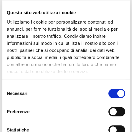
DESCRIZIONE
Questo sito web utilizza i cookie
Gambaletto a coste in microfibra, morbidissimo al tatto e
Utilizziamo i cookie per personalizzare contenuti ed
molto confortevole grazie al polsino che non stringe. Puoi avere
annunci, per fornire funzionalità dei social media e per
nell'armadio un colore per ogni occasione e outfit, osando
analizzare il nostro traffico. Condividiamo inoltre
abbinamenti molto originali o più bon ton nelle varianti
informazioni sul modo in cui utilizza il nostro sito con i
classiche. La mano setosa di questo gambaletto lo renderà un
nostri partner che si occupano di analisi dei dati web,
accessorio da usare tutti i giorni e a cui non puoi rinunciare.
pubblicità e social media, i quali potrebbero combinarle
MADE IN ITALY
con altre informazioni che ha fornito loro o che hanno
raccolto dal suo utilizzo dei loro servizi.
QUALITÀ MADE IN ITALY
Selezione
COMPOSIZIONE E LAVAGGIO
Necessari
del
consenso
GUIDA ALLE TAGLIE
Preferenze
POTREBBERO PIACERTI ANCHE
favorite_border
favorite_border
Statistiche