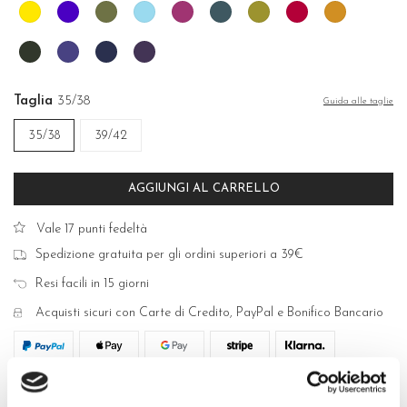
Girasole
Indaco
Mimetico
Onda
Orchidea
Ottanio
Pistacchio
Rubino
Senape
Verde
Viola
Blu
Prugna
bosco
violet
Taglia
35/38
Guida alle taglie
35/38
39/42
AGGIUNGI AL CARRELLO
Vale 17 punti fedeltà
Spedizione gratuita per gli ordini superiori a 39€
Resi facili in 15 giorni
Acquisti sicuri con Carte di Credito, PayPal e Bonifico Bancario