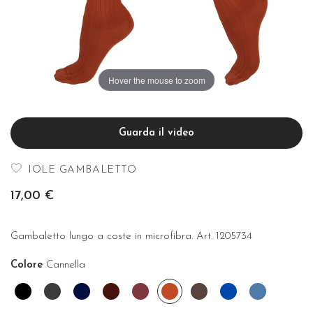
Hover the mouse to zoom
Guarda il video
IOLE GAMBALETTO
17,00 €
Gambaletto lungo a coste in microfibra. Art. 1205734
Colore
Cannella
Nero
Grigio
Blu
Bordeaux
Borgogna
Cannella
Cioccolato
Cobalto
Denim
antracite