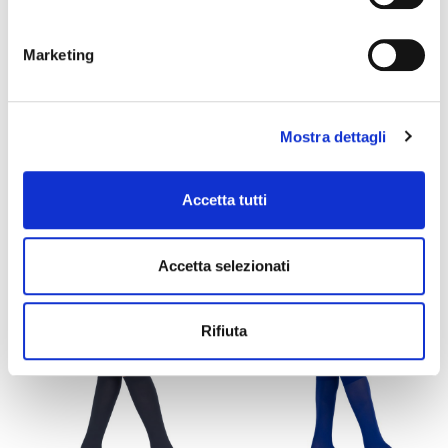
Marketing
Mostra dettagli
VEL 40 GAMBALETTO
COMFORT
Accetta tutti
GAMBALETTO
+4
Accetta selezionati
5,90 €
6,50 €
favorite_border
favorite_border
GREEN
Rifiuta