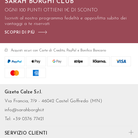
SARAH BORGHI CLUB
OGNI 100 PUNTI OTTIENI 1€ DI SCONTO
Iscriviti al nostro programma fedeltà e approfitta subito dei
vantaggi a te riservati
SCOPRI DI PIÙ
Acquisti sicuri con Carte di Credito, PayPal e Bonifico Bancario
Gizeta Calze S.r.l.
Via Francia, 7/9 - 46042 Castel Goffredo (MN)
info@sarahborghi.it
Tel:
+39 0376 77421
SERVIZIO CLIENTI