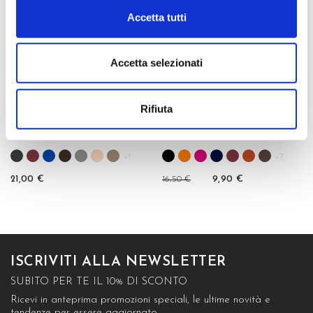
Accetta tutti
Accetta selezionati
Rifiuta
LOREN CALZINO 3/4
MARZIA CALZINO
+1
+7
21,00 €
16,50 €
9,90 €
ISCRIVITI ALLA NEWSLETTER
SUBITO PER TE IL 10% DI SCONTO
Ricevi in anteprima promozioni speciali, le ultime novità e
tendenze per essere aggiornato.