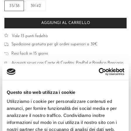
35/38
39/42
AGGIUNGI AL CARRELLO
Vale 13 punti fedeltà
Spedizione gratuita per gli ordini superiori a 39€
Resi facili in 15 giorni
Acquisti sicuri con Carte di Credito, PayPal e Bonifico Bancario
Questo sito web utilizza i cookie
Utilizziamo i cookie per personalizzare contenuti ed
QUALITÀ MADE IN ITALY
annunci, per fornire funzionalità dei social media e per
analizzare il nostro traffico. Condividiamo inoltre
COMPOSIZIONE E LAVAGGIO
informazioni sul modo in cui utilizza il nostro sito con i
nostri partner che si occupano di analisi dei dati web,
GUIDA ALLE TAGLIE