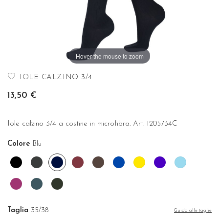
Hover the mouse to zoom
IOLE CALZINO 3/4
13,50 €
Iole calzino 3/4 a costine in microfibra. Art. 1205734C
Colore
Blu
Nero
Grigio
Blu
Borgogna
Cioccolato
Cobalto
Girasole
Indaco
Onda
antracite
Orchidea
Ottanio
Verde
bosco
Taglia
35/38
Guida alle taglie