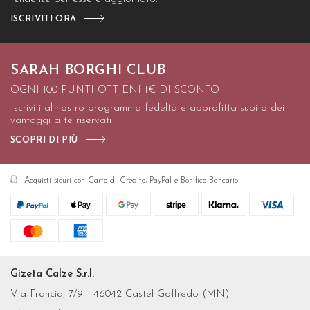
ISCRIVITI ORA
SARAH BORGHI CLUB
OGNI 100 PUNTI OTTIENI 1€ DI SCONTO
Iscriviti al nostro programma fedeltà e approfitta subito dei
vantaggi a te riservati
SCOPRI DI PIÙ
Acquisti sicuri con Carte di Credito, PayPal e Bonifico Bancario
Gizeta Calze S.r.l.
Via Francia, 7/9 - 46042 Castel Goffredo (MN)