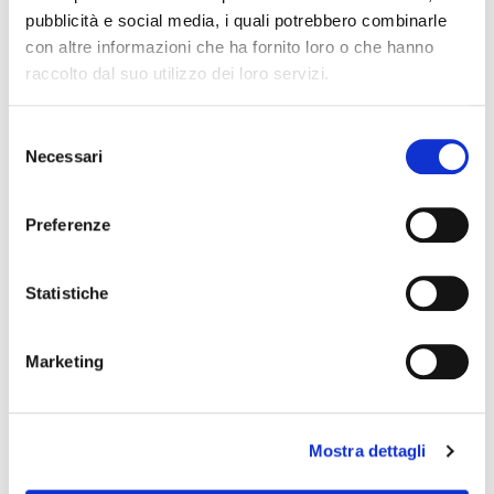
pubblicità e social media, i quali potrebbero combinarle
POTREBBERO PIACERTI ANCHE
con altre informazioni che ha fornito loro o che hanno
raccolto dal suo utilizzo dei loro servizi.
favorite_border
favorite_border
Selezione
Necessari
del
consenso
Preferenze
Statistiche
GIULIA CALZINO
EDIE CALZINO
Marketing
15,00 €
21,00 €
Mostra dettagli
favorite_border
favorite_border