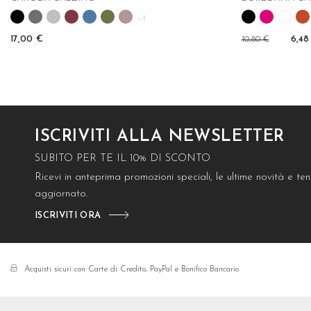
+4
17,00 €
10,80 €
6,48
ISCRIVITI ALLA NEWSLETTER
SUBITO PER TE IL 10% DI SCONTO
Ricevi in anteprima promozioni speciali, le ultime novità e t
aggiornato.
ISCRIVITI ORA
Acquisti sicuri con Carte di Credito, PayPal e Bonifico Bancario