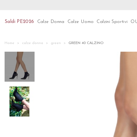
Preparati per le ultime tendenze! Scopri subito la n
Saldi PE2026
Calze Donna
Calze Uomo
Calzini Sportivi
O
Home
calze donna
green
GREEN 40 CALZINO