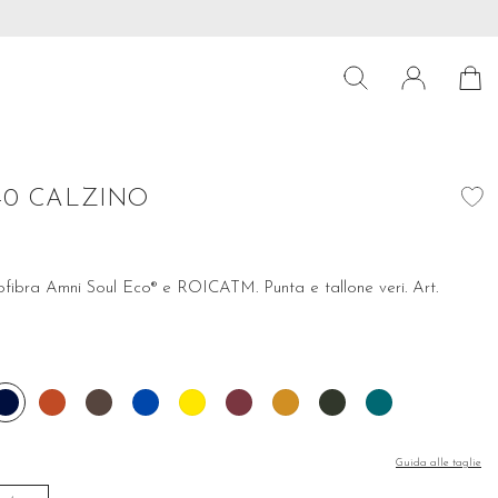
 39€
Preparati per le ultime tendenze! Scopri subito la nostra colle
40 CALZINO
rofibra Amni Soul Eco® e ROICATM. Punta e tallone veri. Art.
io
Blu
Cannella
Cioccolato
Cobalto
Girasole
Rabarbaro
Senape
Verde
Oceano
acite
bosco
Guida alle taglie