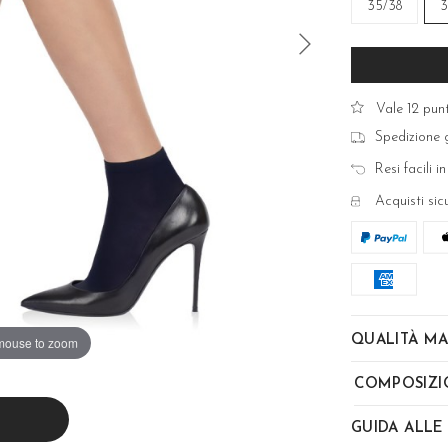
35/38
3
Vale 12 punt
Spedizione g
Resi facili in
Acquisti sic
QUALITÀ MA
mouse to zoom
COMPOSIZI
GUIDA ALLE