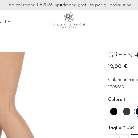
ostra collezione PE2026
Spedizione gratuita per gli ordini superiori a
UTLET
GREEN 
12,00 €
Calzino in mic
1305885
Colore
Blu
Nero
Grig
antr
Taglia
39/42