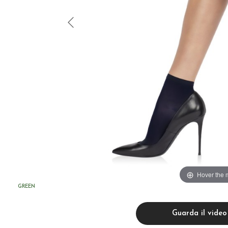
Hover the 
GREEN
Guarda il video