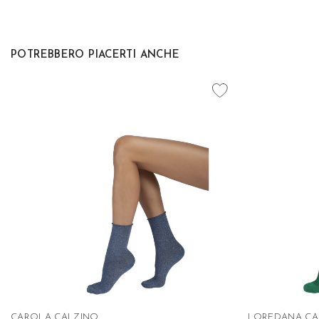
POTREBBERO PIACERTI ANCHE
favorite_border
CAROLA CALZINO
LOREDANA CA