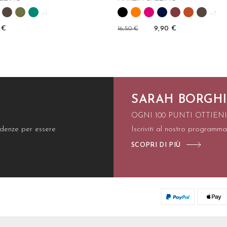
+1
+7
 €
16,50 €
9,90 €
SARAH BORGHI
OGNI 100 PUNTI OTTIEN
endenze per essere
Iscriviti al nostro programma
SCOPRI DI PIÙ