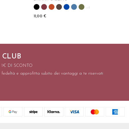
+4
11,00 €
 CLUB
I 1€ DI SCONTO
 fedeltà e approfitta subito dei vantaggi a te riservati