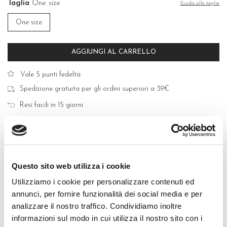
Taglia
One size
Guida alle taglie
One size
AGGIUNGI AL CARRELLO
Vale 5 punti fedeltà
Spedizione gratuita per gli ordini superiori a 39€
Resi facili in 15 giorni
Acquisti sicuri con Carte di Credito, PayPal e Bonifico Bancario
Questo sito web utilizza i cookie
Utilizziamo i cookie per personalizzare contenuti ed
QUALITÀ MADE IN ITALY
annunci, per fornire funzionalità dei social media e per
analizzare il nostro traffico. Condividiamo inoltre
COMPOSIZIONE E LAVAGGIO
informazioni sul modo in cui utilizza il nostro sito con i