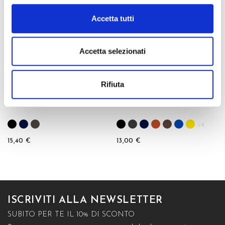
favorite_border
favorite_border
GREEN
Accetta tutti
Accetta selezionati
Rifiuta
TENIK GAMBALETTO
GREEN 40 GAMBALETTO
+4
15,40 €
13,00 €
ISCRIVITI ALLA NEWSLETTER
SUBITO PER TE IL 10% DI SCONTO