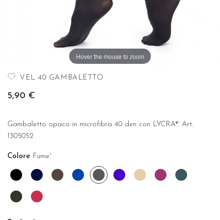
Hover the mouse to zoom
VEL 40 GAMBALETTO
5,90 €
Gambaletto opaco in microfibra 40 den con LYCRA®. Art.
1305052
Colore
Fume'
Nero
Blu
Cioccolato
Cobalto
Fume'
Indaco
Nudo
Orchidea
Ottanio
Verde
Amarena
bosco