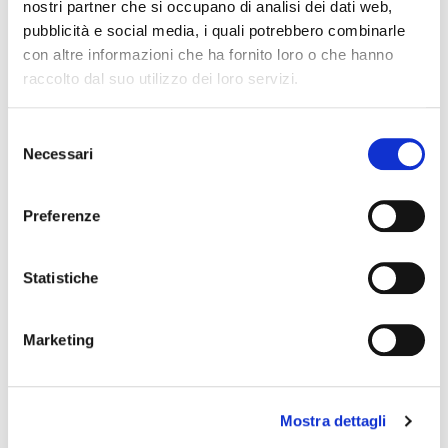
nostri partner che si occupano di analisi dei dati web,
GUIDA ALLE TAGLIE
pubblicità e social media, i quali potrebbero combinarle
con altre informazioni che ha fornito loro o che hanno
POTREBBERO PIACERTI ANCHE
raccolto dal suo utilizzo dei loro servizi.
favorite_border
favorite_border
Selezione
Necessari
del
consenso
Preferenze
Statistiche
IOLE GAMBALETTO
COMFORT
GAMBALETTO
Marketing
+15
17,00 €
6,50 €
Mostra dettagli