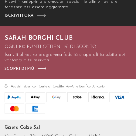
Ricevi in anteprima promozioni speciali, le ultime novità e
tendenze per essere aggiornato.
ISCRIVITI ORA
SARAH BORGHI CLUB
OGNI 100 PUNTI OTTIENI 1€ DI SCONTO
Iscriviti al nostro programma fedeltà e approfitta subito dei
vantaggi a te riservati
SCOPRI DI PIÙ
Acquisti sicuri con Carte di Credito, PayPal e Bonifico Bancario
Gizeta Calze S.r.l.