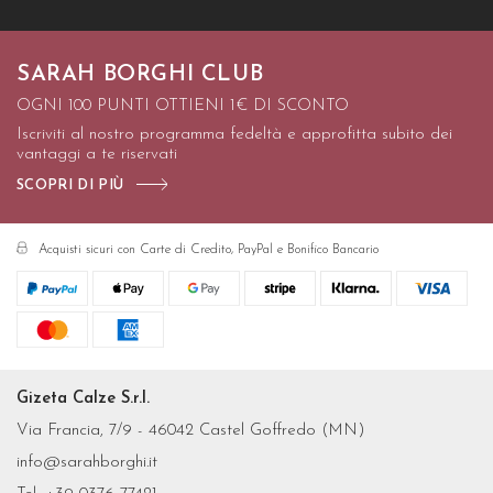
SARAH BORGHI CLUB
OGNI 100 PUNTI OTTIENI 1€ DI SCONTO
Iscriviti al nostro programma fedeltà e approfitta subito dei
vantaggi a te riservati
SCOPRI DI PIÙ
Acquisti sicuri con Carte di Credito, PayPal e Bonifico Bancario
Gizeta Calze S.r.l.
Via Francia, 7/9 - 46042 Castel Goffredo (MN)
info@sarahborghi.it