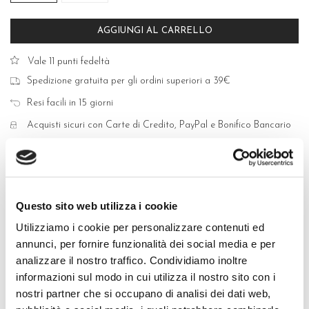
AGGIUNGI AL CARRELLO
Vale 11 punti fedeltà
Spedizione gratuita per gli ordini superiori a 39€
Resi facili in 15 giorni
Acquisti sicuri con Carte di Credito, PayPal e Bonifico Bancario
Questo sito web utilizza i cookie
QUALITÀ MADE IN ITALY
Utilizziamo i cookie per personalizzare contenuti ed
annunci, per fornire funzionalità dei social media e per
COMPOSIZIONE E LAVAGGIO
analizzare il nostro traffico. Condividiamo inoltre
informazioni sul modo in cui utilizza il nostro sito con i
GUIDA ALLE TAGLIE
nostri partner che si occupano di analisi dei dati web,