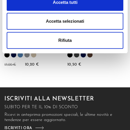
Accetta tutti
Accetta selezionati
Rifiuta
CALZA LUNGA IN
CALZA LUNGA IN
COTONE...
CALDO...
17,00 €
10,20 €
10,50 €
ISCRIVITI ALLA NEWSLETTER
SUBITO PER TE IL 10% DI SCONTO
Ricevi in anteprima promozioni speciali, le ultime novità e
tendenze per essere aggiornato.
ISCRIVITI ORA