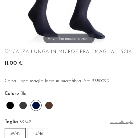
Hover the mouse to zoom
CALZA LUNGA IN MICROFIBRA - MAGLIA LISCIA
11,00 €
Calza lunga maglia liscia in microfibra. Art. 3350029
Colore
Blu
Nero
Grigio
Blu
Moro
antracite
Taglia
39/42
Guida alle taglie
39/42
43/46