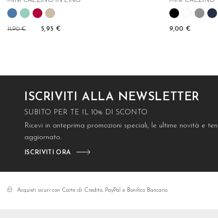
MINI CALZINO IN LINO
MINI CALZINO 
11,90 €
5,95 €
9,00 €
ISCRIVITI ALLA NEWSLETTER
SUBITO PER TE IL 10% DI SCONTO
Ricevi in anteprima promozioni speciali, le ultime novità e t
aggiornato.
ISCRIVITI ORA
Acquisti sicuri con Carte di Credito, PayPal e Bonifico Bancario