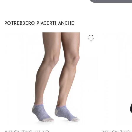
POTREBBERO PIACERTI ANCHE
favorite_border