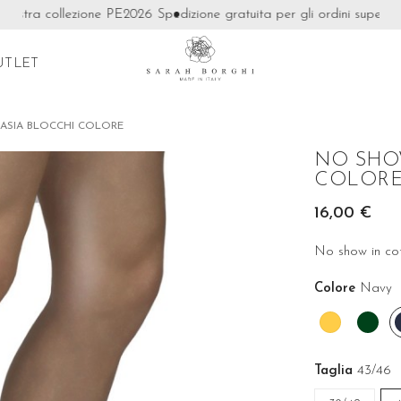
stra collezione PE2026
Spedizione gratuita per gli ordini superiori a
UTLET
ASIA BLOCCHI COLORE
NO SHO
COLOR
16,00 €
No show in co
Colore
Navy
Mango
Abe
Taglia
43/46