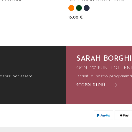
IN COTONE...
NO SHOW IN COTONE CON...
16,00 €
SARAH BORGHI
OGNI 100 PUNTI OTTIEN
endenze per essere
Iscriviti al nostro programma
SCOPRI DI PIÙ