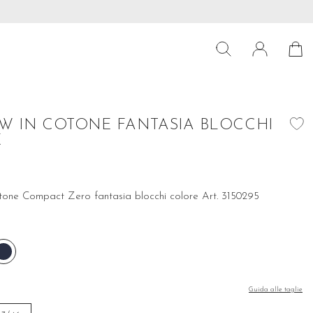
 39€
Preparati per le ultime tendenze! Scopri subito la nostra collez
W IN COTONE FANTASIA BLOCCHI
E
tone Compact Zero fantasia blocchi colore Art. 3150295
te
Navy
Guida alle taglie