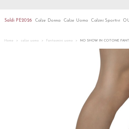
Preparati per le ultime tendenze! Scopri subito la no
Saldi PE2026
Calze Donna
Calze Uomo
Calzini Sportivi
O
Home
calze uomo
Fantasmini uomo
NO SHOW IN COTONE FANT