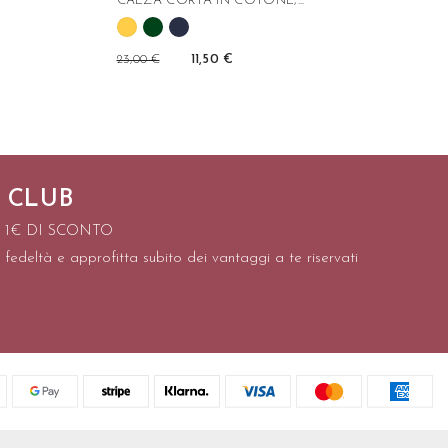
CALZA CORTA IN COTONE,...
23,00 €
11,50 €
 CLUB
I 1€ DI SCONTO
 fedeltà e approfitta subito dei vantaggi a te riservati