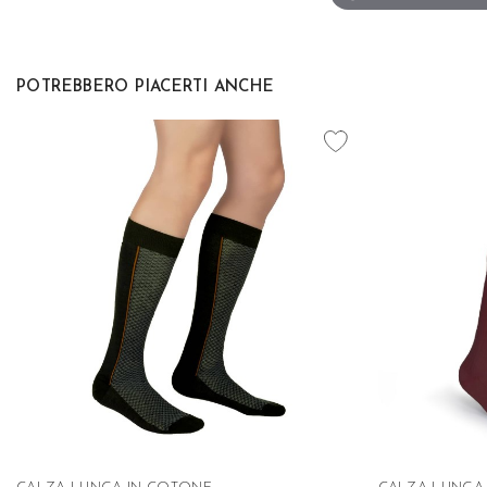
POTREBBERO PIACERTI ANCHE
favorite_border