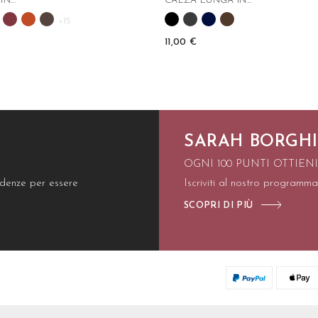
N...
CALZA LUNGA IN...
+15
11,00 €
SARAH BORGHI
OGNI 100 PUNTI OTTIEN
endenze per essere
Iscriviti al nostro programma
SCOPRI DI PIÙ