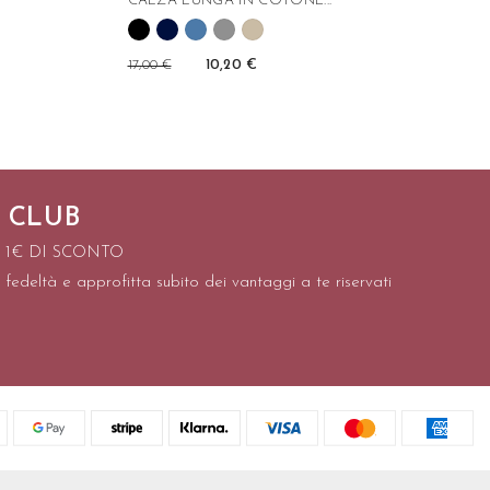
CALZA LUNGA IN COTONE...
17,00 €
10,20 €
 CLUB
I 1€ DI SCONTO
 fedeltà e approfitta subito dei vantaggi a te riservati