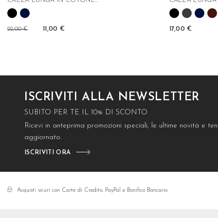
CALZA LUNGA IN COTONE...
CALZA LUNGA I
22,00 €
11,00 €
17,00 €
ISCRIVITI ALLA NEWSLETTER
SUBITO PER TE IL 10% DI SCONTO
Ricevi in anteprima promozioni speciali, le ultime novità e t
aggiornato.
ISCRIVITI ORA
Acquisti sicuri con Carte di Credito, PayPal e Bonifico Bancario