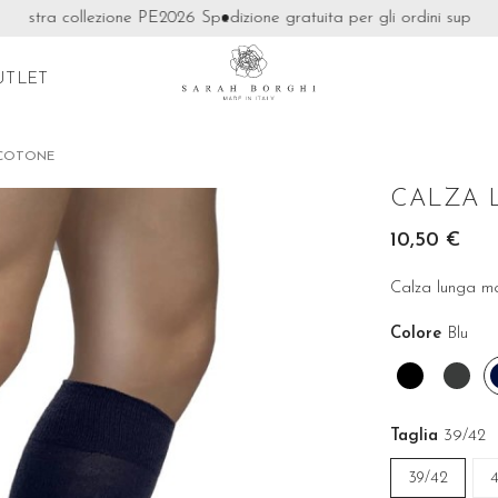
ostra collezione PE2026
Spedizione gratuita per gli ordini superiori 
UTLET
 COTONE
CALZA 
10,50 €
Calza lunga ma
Colore
Blu
Nero
Grig
antr
Taglia
39/42
39/42