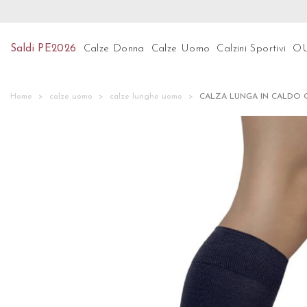
Preparati per le ultime tendenze! Scopri subito la n
Saldi PE2026
Calze Donna
Calze Uomo
Calzini Sportivi
O
Home
calze uomo
calze lunghe uomo
CALZA LUNGA IN CALDO