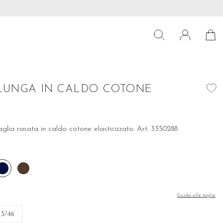
a 39€
Preparati per le ultime tendenze! Scopri subito la nostra colle
LUNGA IN CALDO COTONE
glia rasata in caldo cotone elasticizzato. Art. 3350288
io
Blu
Moro
acite
Guida alle taglie
43/46