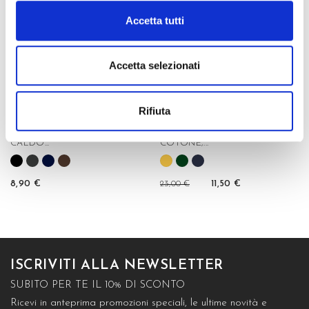
Accetta tutti
Accetta selezionati
Rifiuta
CALZA CORTA IN
CALZA CORTA IN
CALDO...
COTONE,...
8,90 €
23,00 €
11,50 €
ISCRIVITI ALLA NEWSLETTER
SUBITO PER TE IL 10% DI SCONTO
Ricevi in anteprima promozioni speciali, le ultime novità e