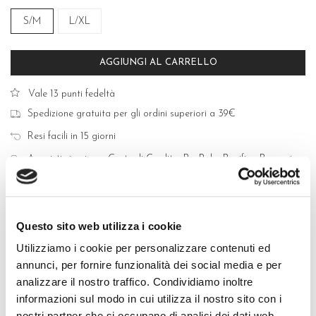
S/M
L/XL
AGGIUNGI AL CARRELLO
Vale 13 punti fedeltà
Spedizione gratuita per gli ordini superiori a 39€
Resi facili in 15 giorni
Acquisti sicuri con Carte di Credito, PayPal e Bonifico Bancario
Questo sito web utilizza i cookie
Utilizziamo i cookie per personalizzare contenuti ed
QUALITÀ MADE IN ITALY
annunci, per fornire funzionalità dei social media e per
analizzare il nostro traffico. Condividiamo inoltre
COMPOSIZIONE E LAVAGGIO
informazioni sul modo in cui utilizza il nostro sito con i
nostri partner che si occupano di analisi dei dati web,