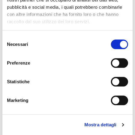
GUIDA ALLE TAGLIE
pubblicità e social media, i quali potrebbero combinarle
con altre informazioni che ha fornito loro o che hanno
POTREBBERO PIACERTI ANCHE
raccolto dal suo utilizzo dei loro servizi.
favorite_border
favorite_border
Selezione
Necessari
del
consenso
Preferenze
Statistiche
CALZA LUNGA IN...
CALZA LUNGA IN...
Marketing
+15
17,00 €
11,00 €
Mostra dettagli
favorite_border
favorite_border