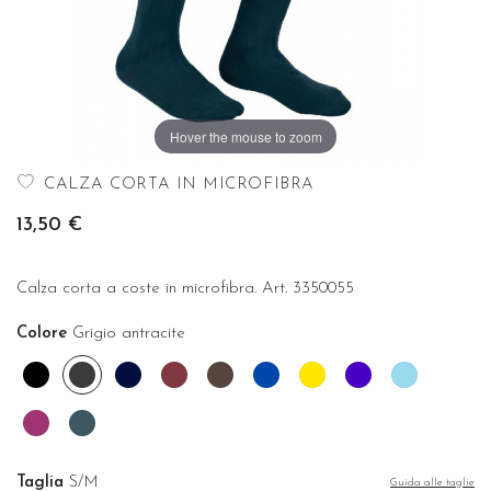
Hover the mouse to zoom
CALZA CORTA IN MICROFIBRA
13,50 €
Calza corta a coste in microfibra. Art. 3350055
Colore
Grigio antracite
Nero
Grigio
Blu
Borgogna
Cioccolato
Cobalto
Girasole
Indaco
Onda
antracite
Orchidea
Ottanio
Taglia
S/M
Guida alle taglie