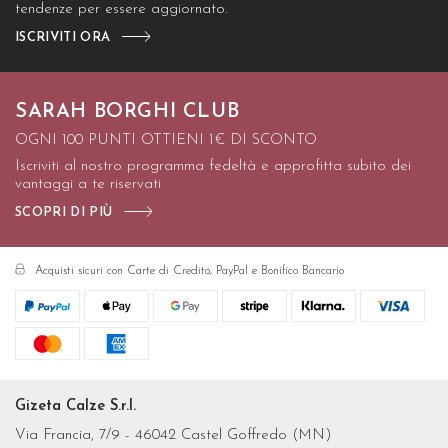
tendenze per essere aggiornato.
ISCRIVITI ORA
SARAH BORGHI CLUB
OGNI 100 PUNTI OTTIENI 1€ DI SCONTO
Iscriviti al nostro programma fedeltà e approfitta subito dei
vantaggi a te riservati
SCOPRI DI PIÙ
Acquisti sicuri con Carte di Credito, PayPal e Bonifico Bancario
Gizeta Calze S.r.l.
Via Francia, 7/9 - 46042 Castel Goffredo (MN)