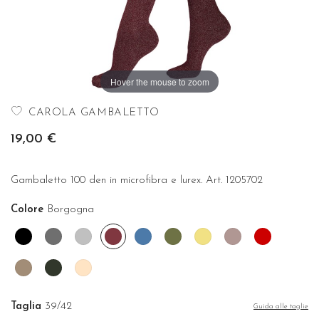
Hover the mouse to zoom
CAROLA GAMBALETTO
19,00 €
Gambaletto 100 den in microfibra e lurex. Art. 1205702
Colore
Borgogna
Nero
Acciaio
Argento
Borgogna
Denim
Mimetico
Oro
Rosa
Rosso
antico
Tortora
Verde
Cipria
bosco
Taglia
39/42
Guida alle taglie