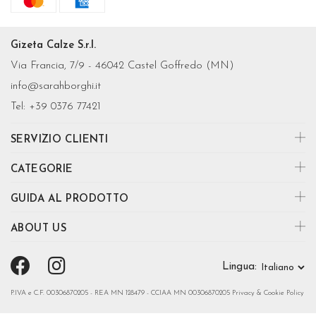
Gizeta Calze S.r.l.
Via Francia, 7/9 - 46042 Castel Goffredo (MN)
info@sarahborghi.it
Tel:
+39 0376 77421
SERVIZIO CLIENTI
CATEGORIE
GUIDA AL PRODOTTO
ABOUT US
Lingua:
P.IVA e C.F. 00306870205 - REA MN 128479 - CCIAA MN 00306870205
Privacy & Cookie Policy