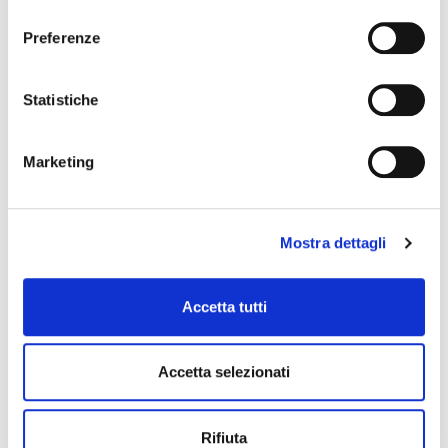
consenso
Preferenze
POTREBBERO PIACERTI ANCHE
favorite_border
favorite_border
Statistiche
Marketing
Mostra dettagli
GIULIA LUREX CALZINO
LOREN CALZINO 3/4
Accetta tutti
+1
Accetta selezionati
17,00 €
21,00 €
Rifiuta