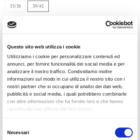
35/38
39/42
AGGIUNGI AL CARRELLO
Vale 19 punti fedeltà
Questo sito web utilizza i cookie
Spedizione gratuita per gli ordini superiori a 39€
Utilizziamo i cookie per personalizzare contenuti ed
Resi facili in 15 giorni
annunci, per fornire funzionalità dei social media e per
Acquisti sicuri con Carte di Credito, PayPal e Bonifico Bancario
analizzare il nostro traffico. Condividiamo inoltre
informazioni sul modo in cui utilizza il nostro sito con i
nostri partner che si occupano di analisi dei dati web,
pubblicità e social media, i quali potrebbero combinarle
con altre informazioni che ha fornito loro o che hanno
raccolto dal suo utilizzo dei loro servizi.
QUALITÀ MADE IN ITALY
COMPOSIZIONE E LAVAGGIO
Selezione
Necessari
del
GUIDA ALLE TAGLIE