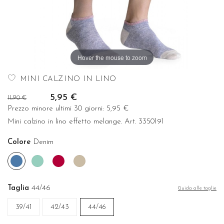
Hover the mouse to zoom
MINI CALZINO IN LINO
5,95 €
11,90 €
Prezzo minore ultimi 30 giorni:
5,95 €
Mini calzino in lino effetto melange. Art. 3350191
Colore
Denim
Denim
Menta
Rubino
Corda
Taglia
44/46
Guida alle taglie
39/41
42/43
44/46