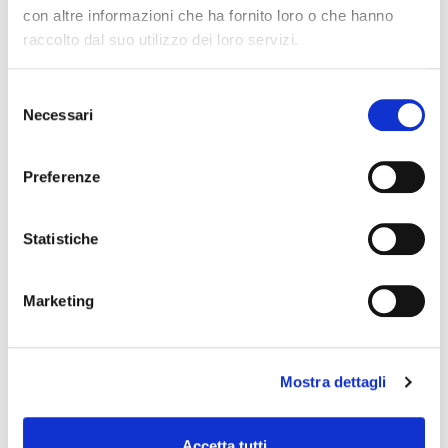
con altre informazioni che ha fornito loro o che hanno
favorite_border
favorite_border
raccolto dal suo utilizzo dei loro servizi.
Selezione
Necessari
del
consenso
Preferenze
Statistiche
MINI CALZINO IN
NO SHOW IN
COTONE...
COTONE,...
Marketing
9,00 €
12,00 €
favorite_border
favorite_border
Mostra dettagli
Accetta tutti