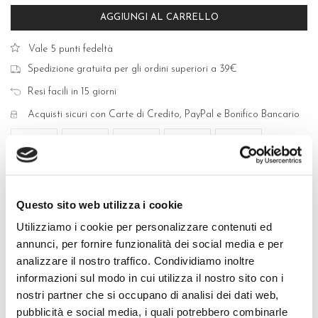
AGGIUNGI AL CARRELLO
Vale 5 punti fedeltà
Spedizione gratuita per gli ordini superiori a 39€
Resi facili in 15 giorni
Acquisti sicuri con Carte di Credito, PayPal e Bonifico Bancario
Questo sito web utilizza i cookie
QUALITÀ MADE IN ITALY
Utilizziamo i cookie per personalizzare contenuti ed
annunci, per fornire funzionalità dei social media e per
COMPOSIZIONE E LAVAGGIO
analizzare il nostro traffico. Condividiamo inoltre
GUIDA ALLE TAGLIE
informazioni sul modo in cui utilizza il nostro sito con i
nostri partner che si occupano di analisi dei dati web,
POTREBBERO PIACERTI ANCHE
pubblicità e social media, i quali potrebbero combinarle