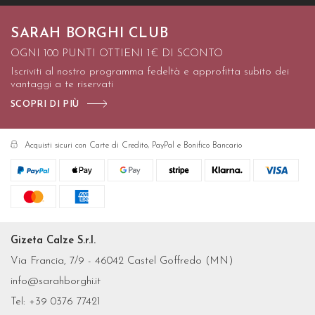
SARAH BORGHI CLUB
OGNI 100 PUNTI OTTIENI 1€ DI SCONTO
Iscriviti al nostro programma fedeltà e approfitta subito dei
vantaggi a te riservati
SCOPRI DI PIÙ
Acquisti sicuri con Carte di Credito, PayPal e Bonifico Bancario
Gizeta Calze S.r.l.
Via Francia, 7/9 - 46042 Castel Goffredo (MN)
info@sarahborghi.it
Tel:
+39 0376 77421