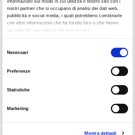
informazioni sul modo in cui utilizza il nostro sito con i
COMPOSIZIONE E LAVAGGIO
nostri partner che si occupano di analisi dei dati web,
pubblicità e social media, i quali potrebbero combinarle
GUIDA ALLE TAGLIE
con altre informazioni che ha fornito loro o che hanno
raccolto dal suo utilizzo dei loro servizi.
POTREBBERO PIACERTI ANCHE
Selezione
favorite_border
favorite_border
Necessari
del
consenso
Preferenze
Statistiche
Marketing
ADELE GAMBALETTO
ANAIS MINI CALZINO
+6
24,00 €
18,00 €
Mostra dettagli