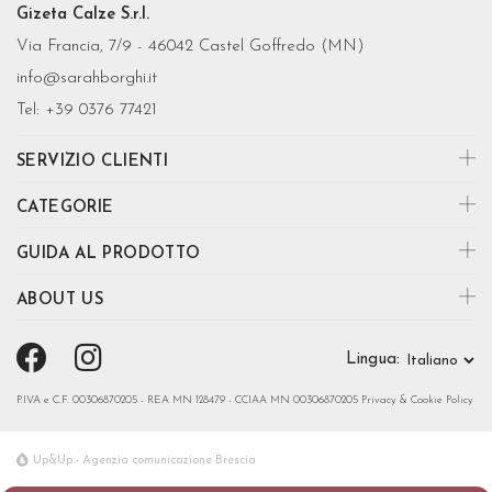
Gizeta Calze S.r.l.
Via Francia, 7/9 - 46042 Castel Goffredo (MN)
info@sarahborghi.it
Tel:
+39 0376 77421
SERVIZIO CLIENTI
CATEGORIE
GUIDA AL PRODOTTO
ABOUT US
Lingua:
P.IVA e C.F. 00306870205 - REA MN 128479 - CCIAA MN 00306870205
Privacy & Cookie Policy
Up&Up - Agenzia comunicazione Brescia