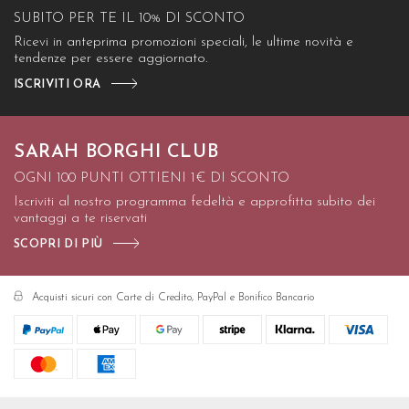
SUBITO PER TE IL 10% DI SCONTO
Ricevi in anteprima promozioni speciali, le ultime novità e
tendenze per essere aggiornato.
ISCRIVITI ORA
SARAH BORGHI CLUB
OGNI 100 PUNTI OTTIENI 1€ DI SCONTO
Iscriviti al nostro programma fedeltà e approfitta subito dei
vantaggi a te riservati
SCOPRI DI PIÙ
Acquisti sicuri con Carte di Credito, PayPal e Bonifico Bancario