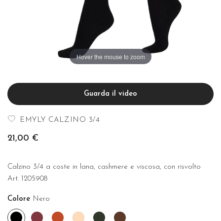
Hover the mouse to zoom
Guarda il video
EMYLY CALZINO 3/4
21,00 €
Calzino 3/4 a coste in lana, cashmere e viscosa, con risvolto
Art. 1205908
Colore
Nero
Nero
Borgogna
Cannella
Rose'
Verde
Nocciola