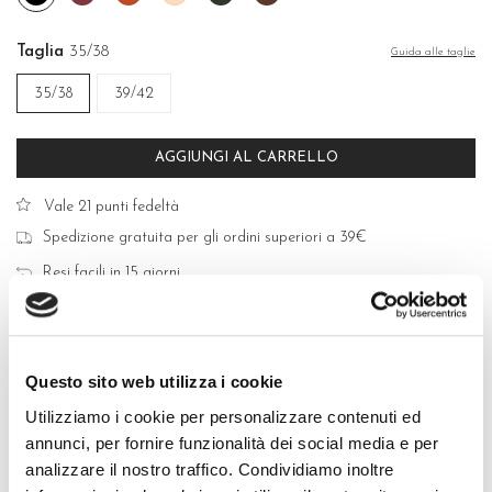
bosco
Taglia
35/38
Guida alle taglie
35/38
39/42
AGGIUNGI AL CARRELLO
Vale 21 punti fedeltà
Spedizione gratuita per gli ordini superiori a 39€
Resi facili in 15 giorni
Acquisti sicuri con Carte di Credito, PayPal e Bonifico Bancario
Questo sito web utilizza i cookie
Utilizziamo i cookie per personalizzare contenuti ed
annunci, per fornire funzionalità dei social media e per
QUALITÀ MADE IN ITALY
analizzare il nostro traffico. Condividiamo inoltre