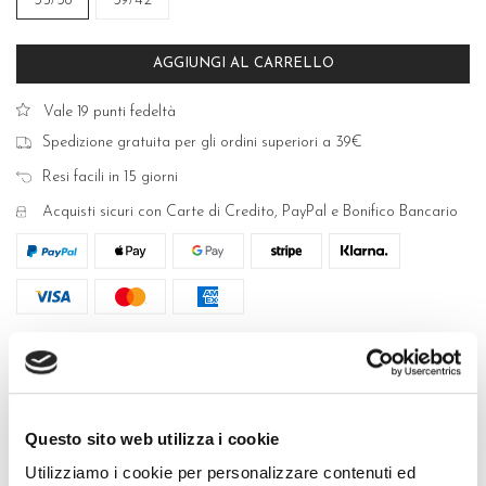
35/38
39/42
AGGIUNGI AL CARRELLO
Vale 19 punti fedeltà
Spedizione gratuita per gli ordini superiori a 39€
Resi facili in 15 giorni
Acquisti sicuri con Carte di Credito, PayPal e Bonifico Bancario
DESCRIZIONE
Tania calzino in lana a costine con bordo effetto taglio vivo.
Pratico e confortevole, caldo e avvolgente, il calzino Tania è un
Questo sito web utilizza i cookie
classico senza tempo, disponibile in molteplici varianti colore,
Utilizziamo i cookie per personalizzare contenuti ed
classiche e moda, ideale per i tuoi look di ogni giorno. 100%