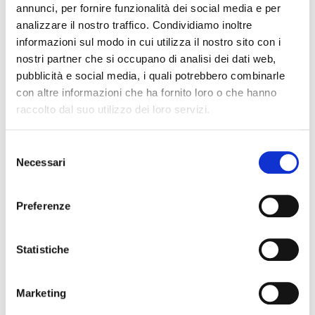
annunci, per fornire funzionalità dei social media e per
Made in Italy, sinonimo in tutto il mondo di ricercatezza e
analizzare il nostro traffico. Condividiamo inoltre
qualità dei filati, lavorazioni pregiate e creatività.
informazioni sul modo in cui utilizza il nostro sito con i
nostri partner che si occupano di analisi dei dati web,
QUALITÀ MADE IN ITALY
pubblicità e social media, i quali potrebbero combinarle
COMPOSIZIONE E LAVAGGIO
con altre informazioni che ha fornito loro o che hanno
raccolto dal suo utilizzo dei loro servizi.
GUIDA ALLE TAGLIE
Selezione
POTREBBERO PIACERTI ANCHE
Necessari
del
consenso
favorite_border
favorite_border
Preferenze
Statistiche
Marketing