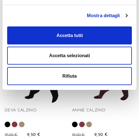
EDIE CALZINO
MARZIA CALZINO
Mostra dettagli
+7
21,00 €
16,50 €
9,90 €
Accetta tutti
favorite_border
favorite_border
Accetta selezionati
Rifiuta
DEVA CALZINO
ANNIE CALZINO
19,00 €
9,50 €
19,00 €
9,50 €