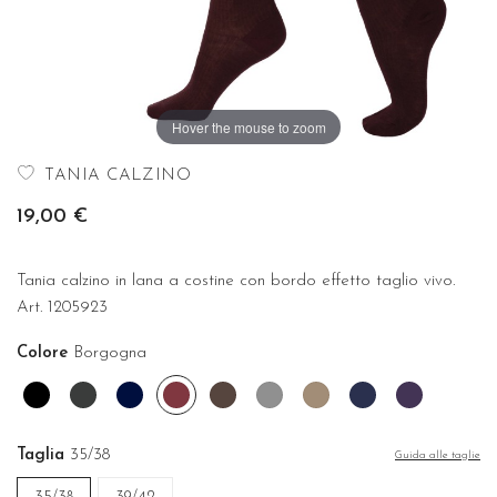
Hover the mouse to zoom
TANIA CALZINO
19,00 €
Tania calzino in lana a costine con bordo effetto taglio vivo.
Art. 1205923
Colore
Borgogna
Nero
Grigio
Blu
Borgogna
Cioccolato
Grigio
Tortora
Blu
Prugna
antracite
violet
Taglia
35/38
Guida alle taglie