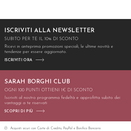
ISCRIVITI ALLA NEWSLETTER
SUBITO PER TE IL 10% DI SCONTO
Ricevi in anteprima promozioni speciali, le ultime novità e
tendenze per essere aggiornato.
ISCRIVITI ORA
SARAH BORGHI CLUB
OGNI 100 PUNTI OTTIENI 1€ DI SCONTO
Iscriviti al nostro programma fedeltà e approfitta subito dei
vantaggi a te riservati
SCOPRI DI PIÙ
Acquisti sicuri con Carte di Credito, PayPal e Bonifico Bancario