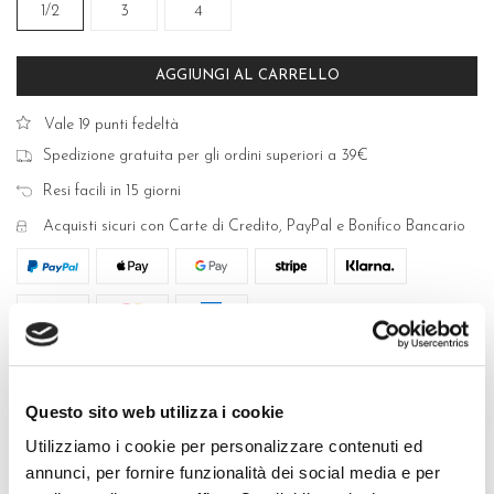
1/2
3
4
AGGIUNGI AL CARRELLO
Vale 19 punti fedeltà
Spedizione gratuita per gli ordini superiori a 39€
Resi facili in 15 giorni
Acquisti sicuri con Carte di Credito, PayPal e Bonifico Bancario
DESCRIZIONE
Questo sito web utilizza i cookie
Collant velato 40 den, corpino modellante ad effetto
contenitivo per una perfetta silhouette, tassello in cotone,
Utilizziamo i cookie per personalizzare contenuti ed
cucitura piatta. MADE IN ITALY
annunci, per fornire funzionalità dei social media e per