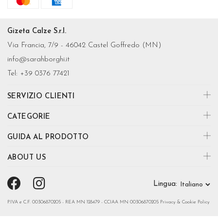
Gizeta Calze S.r.l.
Via Francia, 7/9 - 46042 Castel Goffredo (MN)
info@sarahborghi.it
Tel:
+39 0376 77421
SERVIZIO CLIENTI
CATEGORIE
GUIDA AL PRODOTTO
ABOUT US
Lingua:
P.IVA e C.F. 00306870205 - REA MN 128479 - CCIAA MN 00306870205
Privacy & Cookie Policy