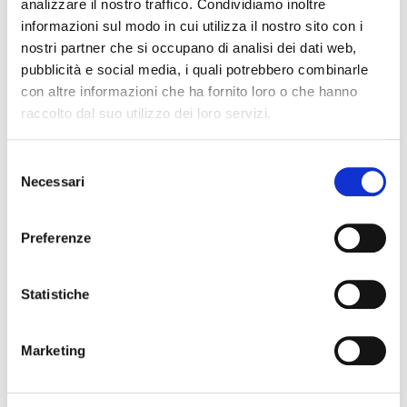
analizzare il nostro traffico. Condividiamo inoltre
QUALITÀ MADE IN ITALY
informazioni sul modo in cui utilizza il nostro sito con i
nostri partner che si occupano di analisi dei dati web,
COMPOSIZIONE E LAVAGGIO
pubblicità e social media, i quali potrebbero combinarle
con altre informazioni che ha fornito loro o che hanno
GUIDA ALLE TAGLIE
raccolto dal suo utilizzo dei loro servizi.
POTREBBERO PIACERTI ANCHE
Selezione
Necessari
del
favorite_border
favorite_border
consenso
Preferenze
Statistiche
Marketing
PIN UP COLLANT
CURVELLE 20 COLLANT