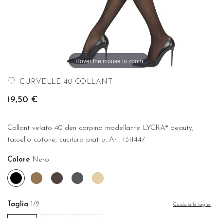
Hover the mouse to zoom
CURVELLE 40 COLLANT
19,50 €
Collant velato 40 den corpino modellante LYCRA® beauty,
tassello cotone, cucitura piatta. Art. 1311447
Colore
Nero
Nero
Camel
Castoro
Fume'
Nudo
Taglia
1/2
Guida alle taglie