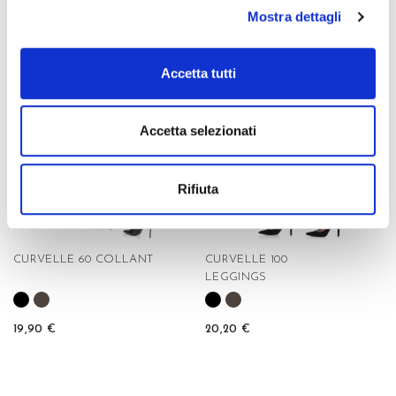
Mostra dettagli
14,90 €
18,90 €
Accetta tutti
favorite_border
favorite_border
Accetta selezionati
Rifiuta
CURVELLE 60 COLLANT
CURVELLE 100
LEGGINGS
19,90 €
20,20 €