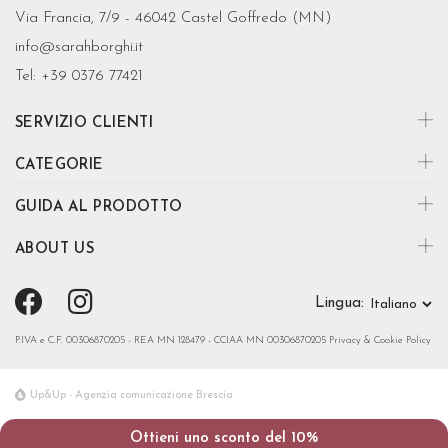
Via Francia, 7/9 - 46042 Castel Goffredo (MN)
info@sarahborghi.it
Tel:
+39 0376 77421
SERVIZIO CLIENTI
CATEGORIE
GUIDA AL PRODOTTO
ABOUT US
Lingua:
P.IVA e C.F. 00306870205 - REA MN 128479 - CCIAA MN 00306870205
Privacy & Cookie Policy
Up&Up - Agenzia comunicazione Brescia
Ottieni uno sconto del 10%