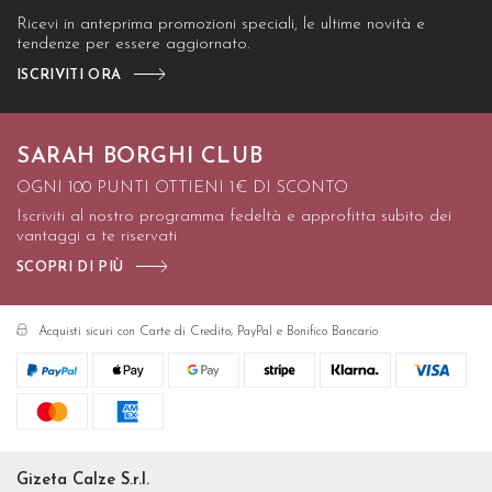
Ricevi in anteprima promozioni speciali, le ultime novità e
tendenze per essere aggiornato.
ISCRIVITI ORA
SARAH BORGHI CLUB
OGNI 100 PUNTI OTTIENI 1€ DI SCONTO
Iscriviti al nostro programma fedeltà e approfitta subito dei
vantaggi a te riservati
SCOPRI DI PIÙ
Acquisti sicuri con Carte di Credito, PayPal e Bonifico Bancario
Gizeta Calze S.r.l.