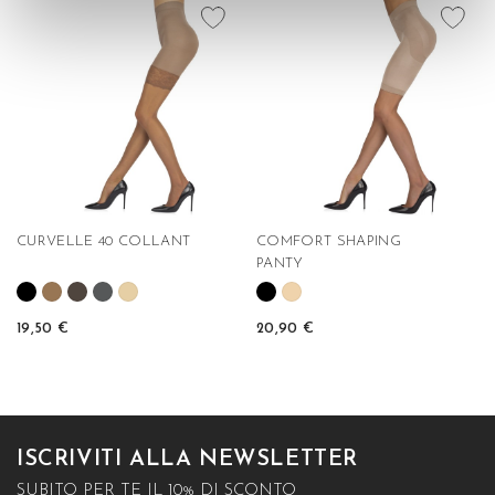
favorite_border
favorite_border
CURVELLE 40 COLLANT
COMFORT SHAPING
PANTY
19,50 €
20,90 €
ISCRIVITI ALLA NEWSLETTER
SUBITO PER TE IL 10% DI SCONTO