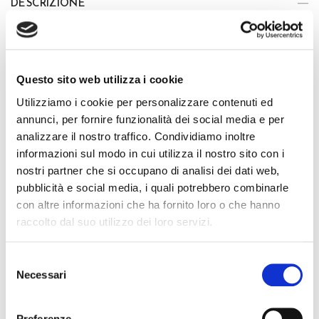
DESCRIZIONE
Short massaggiante ad effetto drenante grazie alla costruzione
della maglia, realizzato con filato Emana che migliora la
compattezza cutanea e dona una pelle levigata. Il tessuto e la
costruzione tecnica di questo short assorbono il calore del
Questo sito web utilizza i cookie
corpo e grazie a un micro massaggio stimolano la circolazione
Utilizziamo i cookie per personalizzare contenuti ed
sanguigna a livello cutaneo. Ideale da portare quando sei a
annunci, per fornire funzionalità dei social media e per
casa o nelle ore notturne questo capo produrrà i risultati
analizzare il nostro traffico. Condividiamo inoltre
desiderati in maniera impercettibile: tonicità della pelle, effetto
informazioni sul modo in cui utilizza il nostro sito con i
snellente, riduzione della ritenzione, elasticità cutanea, più
nostri partner che si occupano di analisi dei dati web,
tempo lo indosserai più risultati otterrai. Tonic è un prodotto
pubblicità e social media, i quali potrebbero combinarle
di elevata tecnologia alleato della tua bellezza, la cucitura
con altre informazioni che ha fornito loro o che hanno
piatta accarezza delicatamente la pelle riducendo i segni sul
raccolto dal suo utilizzo dei loro servizi.
corpo. 100% Made in Italy, sinonimo in tutto il mondo di
ricercatezza e qualità dei filati, lavorazioni pregiate e creatività
Selezione
Necessari
del
QUALITÀ MADE IN ITALY
consenso
COMPOSIZIONE E LAVAGGIO
Preferenze