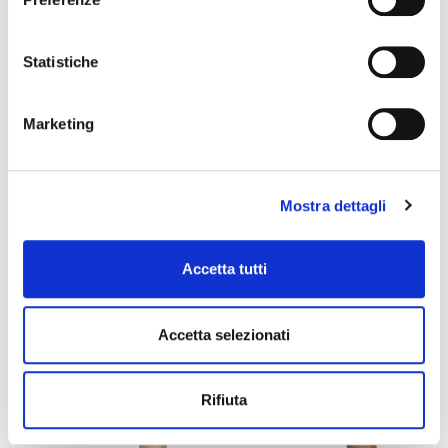
GUIDA ALLE TAGLIE
Statistiche
POTREBBERO PIACERTI ANCHE
Marketing
favorite_border
favorite_border
Mostra dettagli
Accetta tutti
Accetta selezionati
SILHOUETTE MEDIUM
SILHOUETTE VITA ALTA
Rifiuta
17,00 €
22,00 €