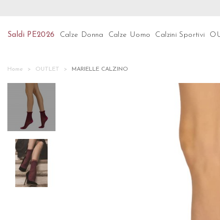
Preparati per le ultime tendenze! Scopri subito la n
Saldi PE2026
Calze Donna
Calze Uomo
Calzini Sportivi
O
Home
OUTLET
MARIELLE CALZINO