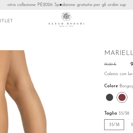
ostra collezione PE2026
Spedizione gratuita per gli ordini superiori 
UTLET
MARIEL
19,00 €
Calzino con lur
Colore
Borgo
Grafite
Bor
Taglia
35/38
35/38
3