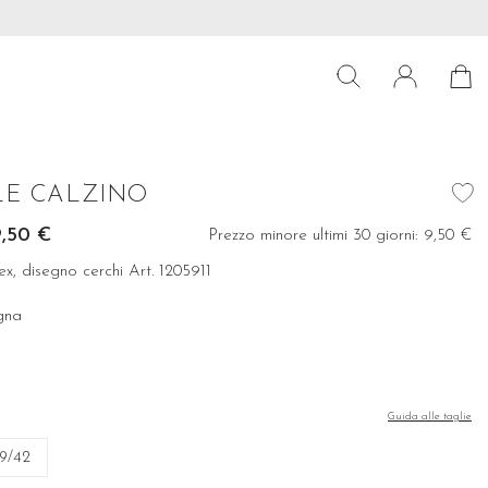
a 39€
Preparati per le ultime tendenze! Scopri subito la nostra coll
LE CALZINO
9,50 €
Prezzo minore ultimi 30 giorni:
9,50 €
ex, disegno cerchi Art. 1205911
gna
gogna
Guida alle taglie
9/42