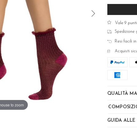
Vale 9 punti
Spedizione g
Resi facili in
Acquisti sic
QUALITÀ MA
mouse to zoom
COMPOSIZI
GUIDA ALLE