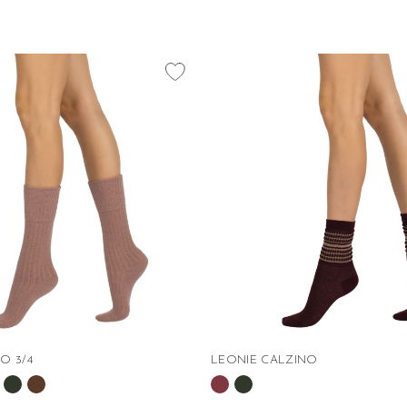
favorite_border
O 3/4
LEONIE CALZINO