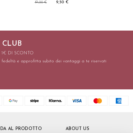
19,00 €
9,50 €
 CLUB
I 1€ DI SCONTO
 fedeltà e approfitta subito dei vantaggi a te riservati
IDA AL PRODOTTO
ABOUT US