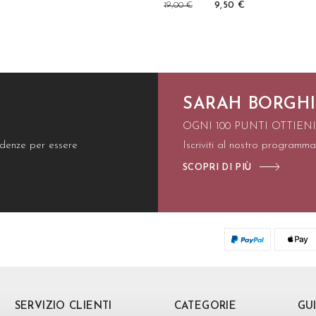
19,00 €
9,50 €
SARAH BORGHI
OGNI 100 PUNTI OTTIEN
endenze per essere
Iscriviti al nostro programma
SCOPRI DI PIÙ
SERVIZIO CLIENTI
CATEGORIE
GU