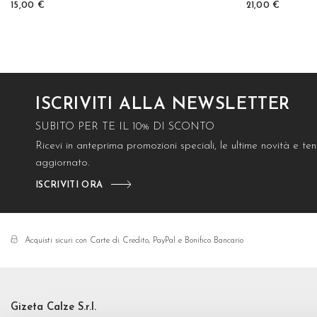
15,00 €
21,00 €
ISCRIVITI ALLA NEWSLETTER
SUBITO PER TE IL 10% DI SCONTO
Ricevi in anteprima promozioni speciali, le ultime novità e t
aggiornato.
ISCRIVITI ORA
Acquisti sicuri con Carte di Credito, PayPal e Bonifico Bancario
Gizeta Calze S.r.l.