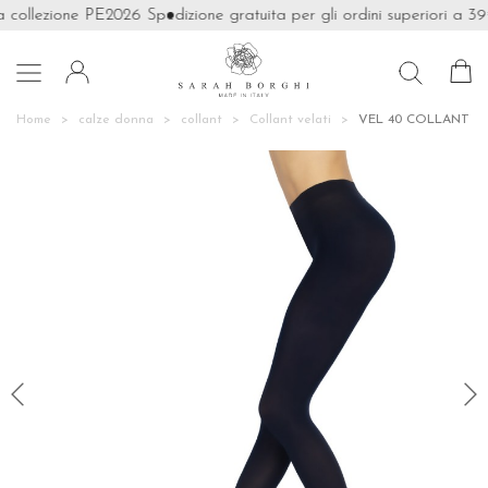
a collezione PE2026
Spedizione gratuita per gli ordini superiori a 39€

Home
calze donna
collant
Collant velati
VEL 40 COLLANT