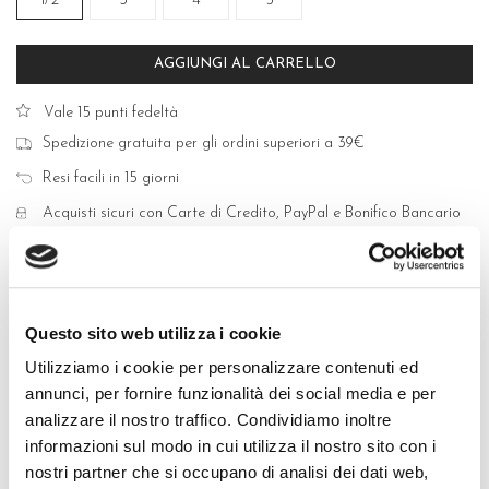
1/2
3
4
5
AGGIUNGI AL CARRELLO
Vale 15 punti fedeltà
Spedizione gratuita per gli ordini superiori a 39€
Resi facili in 15 giorni
Acquisti sicuri con Carte di Credito, PayPal e Bonifico Bancario
Questo sito web utilizza i cookie
QUALITÀ MADE IN ITALY
Utilizziamo i cookie per personalizzare contenuti ed
annunci, per fornire funzionalità dei social media e per
COMPOSIZIONE E LAVAGGIO
analizzare il nostro traffico. Condividiamo inoltre
informazioni sul modo in cui utilizza il nostro sito con i
GUIDA ALLE TAGLIE
nostri partner che si occupano di analisi dei dati web,