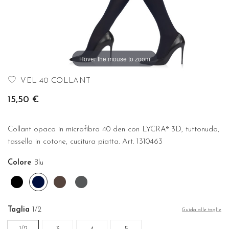
Hover the mouse to zoom
VEL 40 COLLANT
15,50 €
Collant opaco in microfibra 40 den con LYCRA® 3D, tuttonudo,
tassello in cotone, cucitura piatta. Art. 1310463
Colore
Blu
Nero
Blu
Cioccolato
Fume'
Taglia
1/2
Guida alle taglie