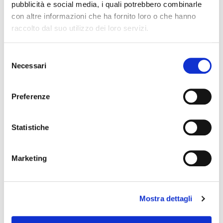
pubblicità e social media, i quali potrebbero combinarle
POTREBBERO PIACERTI ANCHE
con altre informazioni che ha fornito loro o che hanno
raccolto dal suo utilizzo dei loro servizi.
favorite_border
favorite_border
Selezione
Necessari
del
consenso
Preferenze
Statistiche
VEL 100 COLLANT
VELOUR 50 COLLANT
Marketing
+5
16,50 €
15,90 €
Mostra dettagli
favorite_border
favorite_border
GREEN
GREEN