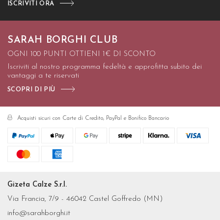
ISCRIVITI ORA
SARAH BORGHI CLUB
OGNI 100 PUNTI OTTIENI 1€ DI SCONTO
Iscriviti al nostro programma fedeltà e approfitta subito dei
vantaggi a te riservati
SCOPRI DI PIÙ
Acquisti sicuri con Carte di Credito, PayPal e Bonifico Bancario
Gizeta Calze S.r.l.
Via Francia, 7/9 - 46042 Castel Goffredo (MN)
info@sarahborghi.it