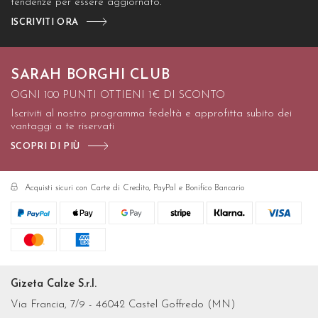
tendenze per essere aggiornato.
ISCRIVITI ORA
SARAH BORGHI CLUB
OGNI 100 PUNTI OTTIENI 1€ DI SCONTO
Iscriviti al nostro programma fedeltà e approfitta subito dei
vantaggi a te riservati
SCOPRI DI PIÙ
Acquisti sicuri con Carte di Credito, PayPal e Bonifico Bancario
Gizeta Calze S.r.l.
Via Francia, 7/9 - 46042 Castel Goffredo (MN)