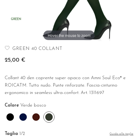
GREEN
Hover the mouse to zoom
GREEN 40 COLLANT
25,00 €
Collant 40 den coprente super opaco con Amni Soul Eco® e
ROICATM. Tutto nudo. Punte rinforzate. Fascia-cinturino
ergonomico in seamless ultra-confort. Art. 1311697
Colore
Verde bosco
Nero
Blu
Bordeaux
Verde
bosco
Taglia
1/2
Guida alle taglie