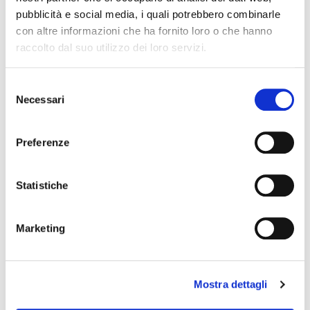
pubblicità e social media, i quali potrebbero combinarle
con altre informazioni che ha fornito loro o che hanno
POTREBBERO PIACERTI ANCHE
raccolto dal suo utilizzo dei loro servizi.
favorite_border
favorite_border
GREEN
GREEN
Selezione
Necessari
del
consenso
Preferenze
Statistiche
GREEN 40 GAMBALETTO
GREEN 20 COLLANT
Marketing
+4
13,00 €
24,00 €
Mostra dettagli
favorite_border
favorite_border
GREEN
GREEN