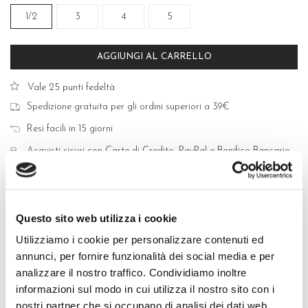
1/2
3
4
5
AGGIUNGI AL CARRELLO
Vale 25 punti fedeltà
Spedizione gratuita per gli ordini superiori a 39€
Resi facili in 15 giorni
Acquisti sicuri con Carte di Credito, PayPal e Bonifico Bancario
Questo sito web utilizza i cookie
Utilizziamo i cookie per personalizzare contenuti ed
QUALITÀ MADE IN ITALY
annunci, per fornire funzionalità dei social media e per
analizzare il nostro traffico. Condividiamo inoltre
COMPOSIZIONE E LAVAGGIO
informazioni sul modo in cui utilizza il nostro sito con i
nostri partner che si occupano di analisi dei dati web,
GUIDA ALLE TAGLIE