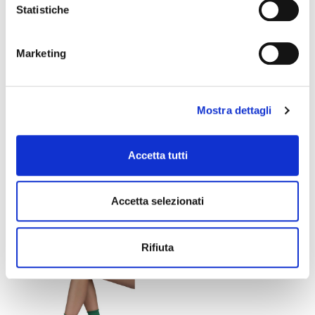
Statistiche
Marketing
Mostra dettagli
DIANA KURZE SOCKE
GREEN 40 KURZE
Accetta tutti
SOCKE
+4
9,90 €
5,94 €
12,00 €
Accetta selezionati
favorite_border
-40%
Rifiuta