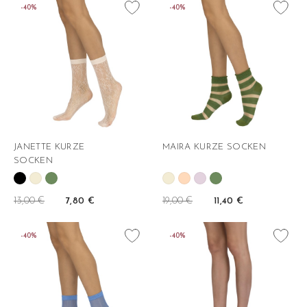
favorite_border
favorite_border
-40%
-40%
JANETTE KURZE
MAIRA KURZE SOCKEN
SOCKEN
13,00 €
19,00 €
7,80 €
11,40 €
favorite_border
favorite_border
-40%
-40%