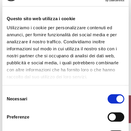
SOCKE
+1
12,00 €
8,00 €
Questo sito web utilizza i cookie
7,20 €
4,80 €
Utilizziamo i cookie per personalizzare contenuti ed
favorite_border
favorite_border
-40%
annunci, per fornire funzionalità dei social media e per
analizzare il nostro traffico. Condividiamo inoltre
informazioni sul modo in cui utilizza il nostro sito con i
nostri partner che si occupano di analisi dei dati web,
pubblicità e social media, i quali potrebbero combinarle
con altre informazioni che ha fornito loro o che hanno
raccolto dal suo utilizzo dei loro servizi.
BRAVA 15 KURZE
LARA KURZE SOCKE
Selezione
SOCKE
Necessari
del
FILTER
+5
consenso
23,00 €
3,50 €
13,80 €
Preferenze
favorite_border
favorite_border
-40%
GREEN