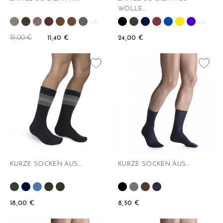
WOLLE...
+4
+5
19,00 €
11,40 €
24,00 €
favorite_border
favorite_border
KURZE SOCKEN AUS...
KURZE SOCKEN AUS...
18,00 €
8,50 €