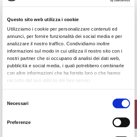
WOLLE...
+4
Questo sito web utilizza i cookie
13,50 €
16,00 €
Utilizziamo i cookie per personalizzare contenuti ed
favorite_border
favorite_border
annunci, per fornire funzionalità dei social media e per
analizzare il nostro traffico. Condividiamo inoltre
informazioni sul modo in cui utilizza il nostro sito con i
nostri partner che si occupano di analisi dei dati web,
pubblicità e social media, i quali potrebbero combinarle
con altre informazioni che ha fornito loro o che hanno
raccolto dal suo utilizzo dei loro servizi.
MINI SOCKEN AUS
LANGE SOCKEN AUS...
Selezione
BAUMWOLLE
Necessari
del
FILTER
consenso
9,00 €
29,00 €
Preferenze
favorite_border
favorite_border
-40%