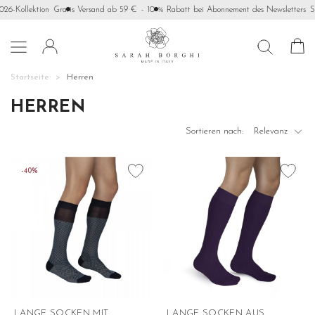
-Kollektion
Gratis Versand ab 59 €
- 10 % Rabatt bei Abonnement des Newsletters
Seien

Startseite
Herren
HERREN

Sortieren nach:
Relevanz
favorite_border
favorite_border
-40%
LANGE SOCKEN MIT...
LANGE SOCKEN AUS