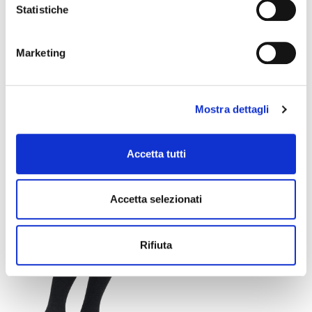
Statistiche
Marketing
Mostra dettagli
LANGE SOCKEN AUS...
LANGE SOCKEN AUS
Accetta tutti
WOLLEMIX
17,00 €
10,20 €
19,00 €
Accetta selezionati
favorite_border
Rifiuta