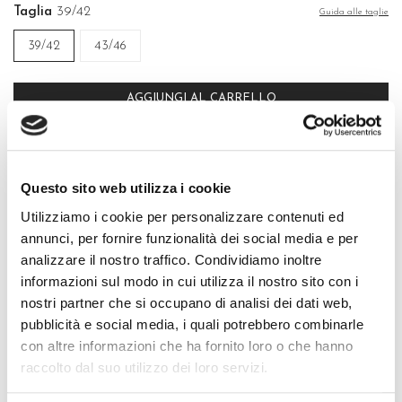
Taglia
39/42
Guida alle taglie
39/42
43/46
AGGIUNGI AL CARRELLO
Vale 10 punti fedeltà
Spedizione gratuita per gli ordini superiori a 39€
Questo sito web utilizza i cookie
Resi facili in 15 giorni
Utilizziamo i cookie per personalizzare contenuti ed
Acquisti sicuri con Carte di Credito, PayPal e Bonifico Bancario
annunci, per fornire funzionalità dei social media e per
analizzare il nostro traffico. Condividiamo inoltre
informazioni sul modo in cui utilizza il nostro sito con i
nostri partner che si occupano di analisi dei dati web,
pubblicità e social media, i quali potrebbero combinarle
con altre informazioni che ha fornito loro o che hanno
QUALITÀ MADE IN ITALY
raccolto dal suo utilizzo dei loro servizi.
COMPOSIZIONE E LAVAGGIO