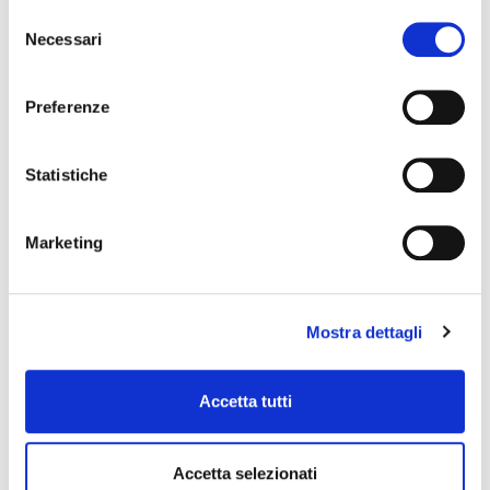
Selezione
GUIDA ALLE TAGLIE
Necessari
del
POTREBBERO PIACERTI ANCHE
consenso
Preferenze
favorite_border
Statistiche
Marketing
Mostra dettagli
Accetta tutti
CALZA LUNGA IN COTONE
Accetta selezionati