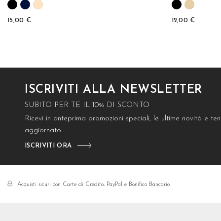
15,00 €
12,00 €
ISCRIVITI ALLA NEWSLETTER
SUBITO PER TE IL 10% DI SCONTO
Ricevi in anteprima promozioni speciali, le ultime novità e t
aggiornato.
ISCRIVITI ORA
Acquisti sicuri con Carte di Credito, PayPal e Bonifico Bancario