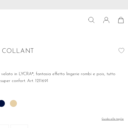
39€
Preparati per le ultime tendenze! Scopri subito la nostra collez
 COLLANT
velato in LYCRA®, fantasia effetto lingerie rombi e pois, tutto
 super confort. Art. 1211691
io
Blu
Nudo
Guida alle taglie