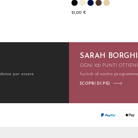
21,00 €
SARAH BORGHI
OGNI 100 PUNTI OTTIEN
endenze per essere
Iscriviti al nostro programma
SCOPRI DI PIÙ