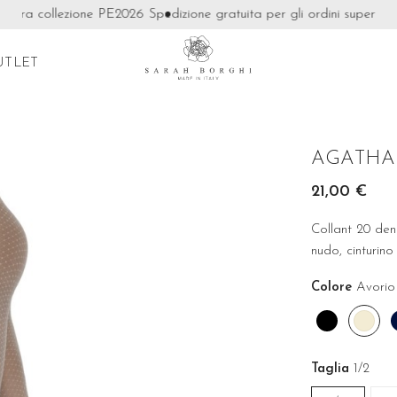
tra collezione PE2026
Spedizione gratuita per gli ordini superiori a 
UTLET
AGATHA
21,00 €
Collant 20 den 
nudo, cinturino
Colore
Avorio
Nero
Avor
Taglia
1/2