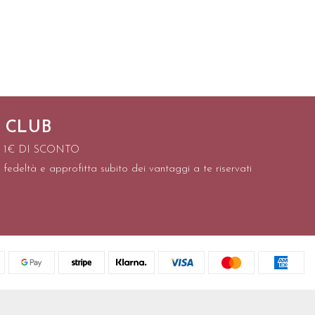
 CLUB
I 1€ DI SCONTO
 fedeltà e approfitta subito dei vantaggi a te riservati