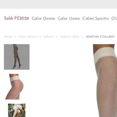
Preparati per le ultime tendenze! Scopri subito la nos
Saldi PE2026
Calze Donna
Calze Uomo
Calzini Sportivi
O
Home
calze donna
collant
Collant velati
AGATHA COLLANT