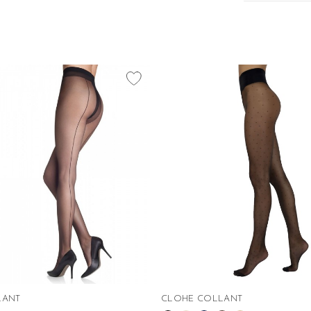
favorite_border
LANT
CLOHE COLLANT